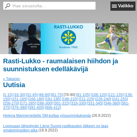
Valikko
Rasti-Lukko - raumalaisen hiihdon ja
suunnistuksen edelläkävijä
« Takaisin
Uutisia
[1-15]
[16-30]
[31-45]
[46-60]
[61-75]
[76-90]
[91-105]
[106-120]
[121-135]
[136-
150]
[151-165]
[166-180]
[181-195]
[196-210]
[211-225]
[226-240]
[241-255]
[256-270]
[271-285]
[286-300]
[301-315]
[316-330]
[331-345]
[346-360]
[361-
375]
[376-390]
[391-405]
[406-412]
Helena Mannervedelle SM-kultaa yösuunnistuksesta
(26.9.2022)
Loppuaan lähestyvän Länsi-Suomi-rastikauden jälkeen on taas
omatoimirastien aika
(16.9.2022)