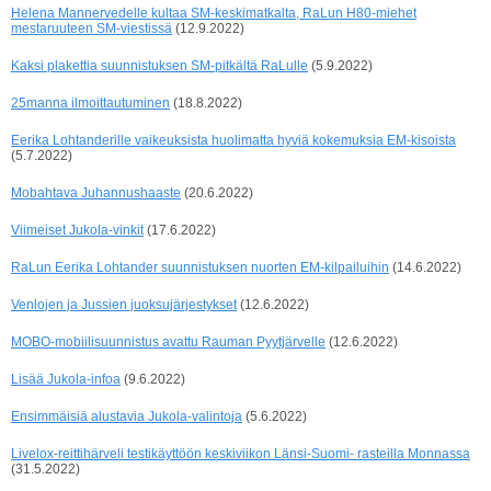
Helena Mannervedelle kultaa SM-keskimatkalta, RaLun H80-miehet
mestaruuteen SM-viestissä
(12.9.2022)
Kaksi plakettia suunnistuksen SM-pitkältä RaLulle
(5.9.2022)
25manna ilmoittautuminen
(18.8.2022)
Eerika Lohtanderille vaikeuksista huolimatta hyviä kokemuksia EM-kisoista
(5.7.2022)
Mobahtava Juhannushaaste
(20.6.2022)
Viimeiset Jukola-vinkit
(17.6.2022)
RaLun Eerika Lohtander suunnistuksen nuorten EM-kilpailuihin
(14.6.2022)
Venlojen ja Jussien juoksujärjestykset
(12.6.2022)
MOBO-mobiilisuunnistus avattu Rauman Pyytjärvelle
(12.6.2022)
Lisää Jukola-infoa
(9.6.2022)
Ensimmäisiä alustavia Jukola-valintoja
(5.6.2022)
Livelox-reittihärveli testikäyttöön keskiviikon Länsi-Suomi- rasteilla Monnassa
(31.5.2022)