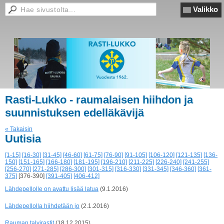
Valikko
Rasti-Lukko - raumalaisen hiihdon ja
suunnistuksen edelläkävijä
« Takaisin
Uutisia
[1-15]
[16-30]
[31-45]
[46-60]
[61-75]
[76-90]
[91-105]
[106-120]
[121-135]
[136-
150]
[151-165]
[166-180]
[181-195]
[196-210]
[211-225]
[226-240]
[241-255]
[256-270]
[271-285]
[286-300]
[301-315]
[316-330]
[331-345]
[346-360]
[361-
375]
[376-390]
[391-405]
[406-412]
Lähdepellolle on avattu lisää latua
(9.1.2016)
Lähdepellolla hiihdetään jo
(2.1.2016)
Rauman talvirastit
(18.12.2015)