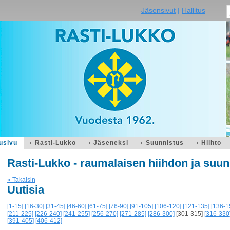
Jäsensivut
|
Hallitus
usivu
Rasti-Lukko
Jäseneksi
Suunnistus
Hiihto
Rasti-Lukko - raumalaisen hiihdon ja suun
« Takaisin
Uutisia
[1-15]
[16-30]
[31-45]
[46-60]
[61-75]
[76-90]
[91-105]
[106-120]
[121-135]
[136-1
[211-225]
[226-240]
[241-255]
[256-270]
[271-285]
[286-300]
[301-315]
[316-330
[391-405]
[406-412]