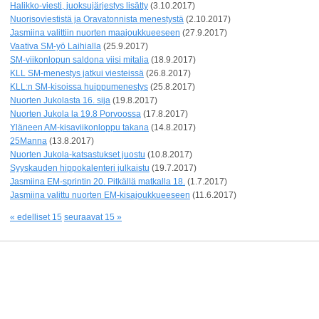
Halikko-viesti, juoksujärjestys lisätty
(3.10.2017)
Nuorisoviestistä ja Oravatonnista menestystä
(2.10.2017)
Jasmiina valittiin nuorten maajoukkueeseen
(27.9.2017)
Vaativa SM-yö Laihialla
(25.9.2017)
SM-viikonlopun saldona viisi mitalia
(18.9.2017)
KLL SM-menestys jatkui viesteissä
(26.8.2017)
KLL:n SM-kisoissa huippumenestys
(25.8.2017)
Nuorten Jukolasta 16. sija
(19.8.2017)
Nuorten Jukola la 19.8 Porvoossa
(17.8.2017)
Yläneen AM-kisaviikonloppu takana
(14.8.2017)
25Manna
(13.8.2017)
Nuorten Jukola-katsastukset juostu
(10.8.2017)
Syyskauden hippokalenteri julkaistu
(19.7.2017)
Jasmiina EM-sprintin 20. Pitkällä matkalla 18.
(1.7.2017)
Jasmiina valittu nuorten EM-kisajoukkueeseen
(11.6.2017)
« edelliset 15
seuraavat 15 »