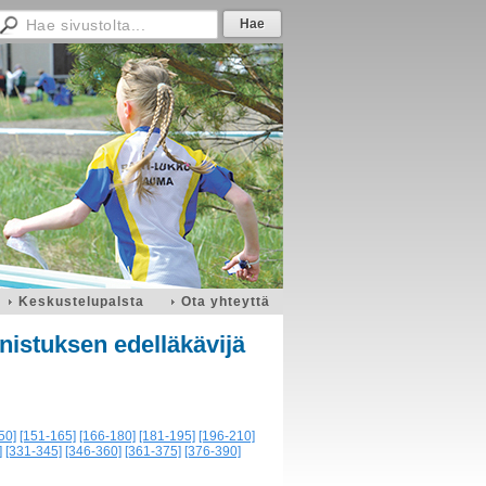
Keskustelupalsta
Ota yhteyttä
nistuksen edelläkävijä
50]
[151-165]
[166-180]
[181-195]
[196-210]
]
[331-345]
[346-360]
[361-375]
[376-390]