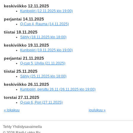
keskiviikko 12.11.2025
Kuntopiiri (12.11.2025 klo 19:00)
perjantai 14.11.2025
Q-Cup 4, Rauma (14.11.2025)
tiistai 18.11.2025
Sähly (18.11.2025 klo 18:00)
keskiviikko 19.11.2025
Kuntopiiri (19.11.2025 klo 19:00)
perjantai 21.11.2025
Q-cup 5, Ulvila (21.11.2025)
tiistai 25.11.2025
Sähly (25.11.2025 klo 18:00)
keskiviikko 26.11.2025
Kuntopiiri, peruttu 26.11 (26.11.2025 klo 19:00)
torstai 27.11.2025
Q-cup 6, Pori (27.11.2025)
« lokakuu
joulukuu »
Tehty Yhdistysavaimella
©
2026 Rasti-Lukko Ry