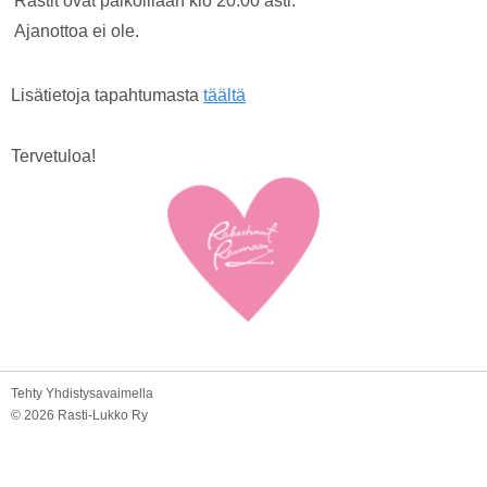
Rastit ovat paikoillaan klo 20.00 asti.
Ajanottoa ei ole.
Lisätietoja tapahtumasta
täältä
Tervetuloa!
Tehty Yhdistysavaimella
©
2026 Rasti-Lukko Ry