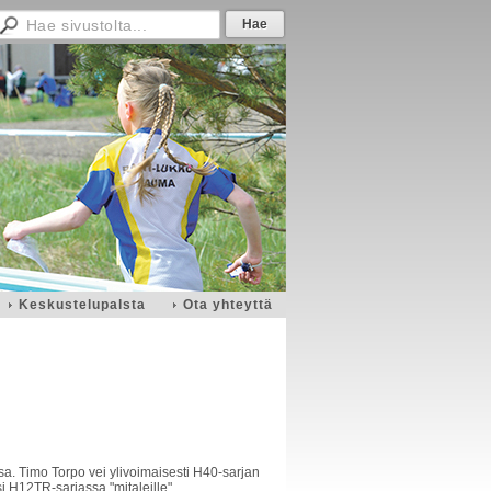
Keskustelupalsta
Ota yhteyttä
ssa. Timo Torpo vei ylivoimaisesti H40-sarjan
si H12TR-sarjassa "mitaleille"