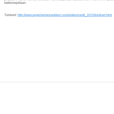
kakkossijallaan.
Tulokset:
http://www.angelniemenankkuri.com/ankkurirastit_2015/tulokset.html