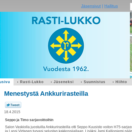
Jäsensivut
|
Hallitus
usivu
Rasti-Lukko
Jäseneksi
Suunnistus
Hiihto
Menestystä Ankkurirasteilla
18.4.2015
Seppo ja Timo sarjavoittoihin
Salon Vaskiolla juostuilla Ankkurirasteilla otti Seppo Kuusisto voiton H75-sarja
ja Lassi Virtanen turvasi selustan kakkossijallaan. Lisäksi Jami Kallioniemi pää