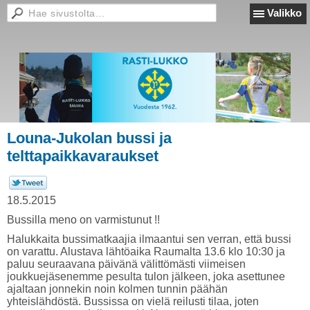
Valikko
Louna-Jukolan bussi ja
telttapaikkavaraukset
18.5.2015
Bussilla meno on varmistunut !!
Halukkaita bussimatkaajia ilmaantui sen verran, että bussi
on varattu. Alustava lähtöaika Raumalta 13.6 klo 10:30 ja
paluu seuraavana päivänä välittömästi viimeisen
joukkuejäsenemme pesulta tulon jälkeen, joka asettunee
ajaltaan jonnekin noin kolmen tunnin päähän
yhteislähdöstä. Bussissa on vielä reilusti tilaa, joten