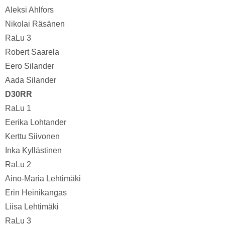
Aleksi Ahlfors
Nikolai Räsänen
RaLu 3
Robert Saarela
Eero Silander
Aada Silander
D30RR
RaLu 1
Eerika Lohtander
Kerttu Siivonen
Inka Kyllästinen
RaLu 2
Aino-Maria Lehtimäki
Erin Heinikangas
Liisa Lehtimäki
RaLu 3