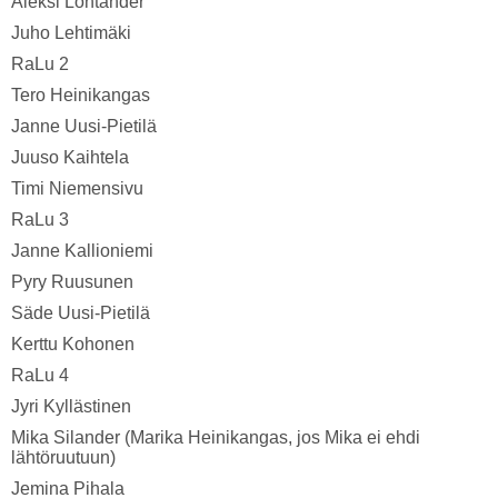
Aleksi Lohtander
Juho Lehtimäki
RaLu 2
Tero Heinikangas
Janne Uusi-Pietilä
Juuso Kaihtela
Timi Niemensivu
RaLu 3
Janne Kallioniemi
Pyry Ruusunen
Säde Uusi-Pietilä
Kerttu Kohonen
RaLu 4
Jyri Kyllästinen
Mika Silander (Marika Heinikangas, jos Mika ei ehdi
lähtöruutuun)
Jemina Pihala