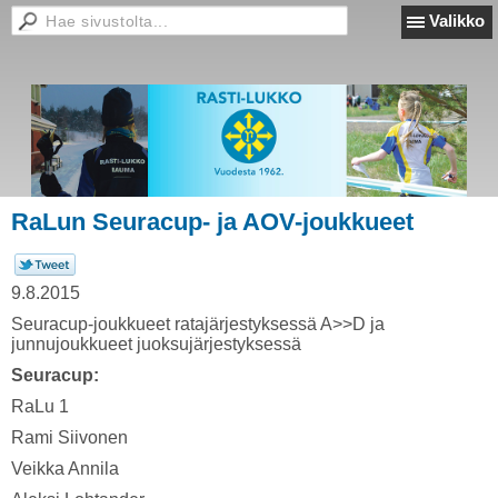
Valikko
RaLun Seuracup- ja AOV-joukkueet
9.8.2015
Seuracup-joukkueet ratajärjestyksessä A>>D ja
junnujoukkueet juoksujärjestyksessä
Seuracup:
RaLu 1
Rami Siivonen
Veikka Annila