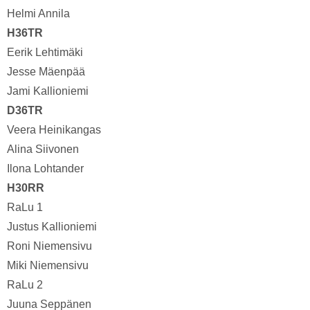
Helmi Annila
H36TR
Eerik Lehtimäki
Jesse Mäenpää
Jami Kallioniemi
D36TR
Veera Heinikangas
Alina Siivonen
Ilona Lohtander
H30RR
RaLu 1
Justus Kallioniemi
Roni Niemensivu
Miki Niemensivu
RaLu 2
Juuna Seppänen