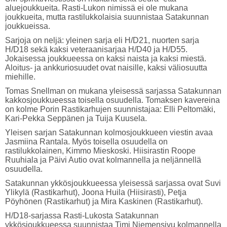
aluejoukkueita. Rasti-Lukon nimissä ei ole mukana
joukkueita, mutta rastilukkolaisia suunnistaa Satakunnan
joukkueissa.
Sarjoja on neljä: yleinen sarja eli H/D21, nuorten sarja
H/D18 sekä kaksi veteraanisarjaa H/D40 ja H/D55.
Jokaisessa joukkueessa on kaksi naista ja kaksi miestä.
Aloitus- ja ankkuriosuudet ovat naisille, kaksi väliosuutta
miehille.
Tomas Snellman on mukana yleisessä sarjassa Satakunnan
kakkosjoukkueessa toisella osuudella. Tomaksen kavereina
on kolme Porin Rastikarhujen suunnistajaa: Elli Peltomäki,
Kari-Pekka Seppänen ja Tuija Kuusela.
Yleisen sarjan Satakunnan kolmosjoukkueen viestin avaa
Jasmiina Rantala. Myös toisella osuudella on
rastilukkolainen, Kimmo Mieskoski. Hiisirastin Roope
Ruuhiala ja Päivi Autio ovat kolmannella ja neljännellä
osuudella.
Satakunnan ykkösjoukkueessa yleisessä sarjassa ovat Suvi
Ylikylä (Rastikarhut), Joona Huila (Hiisirasti), Petja
Pöyhönen (Rastikarhut) ja Mira Kaskinen (Rastikarhut).
H/D18-sarjassa Rasti-Lukosta Satakunnan
ykkösjoukkueessa suunnistaa Timi Niemensivu kolmannella