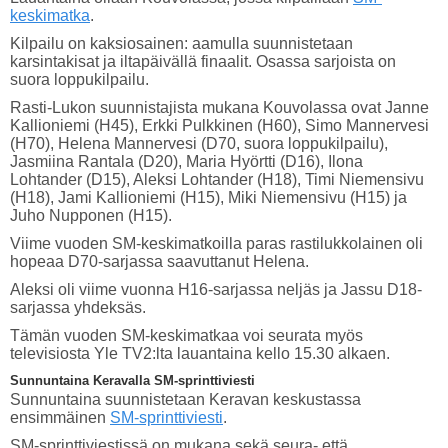
keskimatka
.
Kilpailu on kaksiosainen: aamulla suunnistetaan
karsintakisat ja iltapäivällä finaalit. Osassa sarjoista on
suora loppukilpailu.
Rasti-Lukon suunnistajista mukana Kouvolassa ovat Janne
Kallioniemi (H45), Erkki Pulkkinen (H60), Simo Mannervesi
(H70), Helena Mannervesi (D70, suora loppukilpailu),
Jasmiina Rantala (D20), Maria Hyörtti (D16), Ilona
Lohtander (D15), Aleksi Lohtander (H18), Timi Niemensivu
(H18), Jami Kallioniemi (H15), Miki Niemensivu (H15) ja
Juho Nupponen (H15).
Viime vuoden SM-keskimatkoilla paras rastilukkolainen oli
hopeaa D70-sarjassa saavuttanut Helena.
Aleksi oli viime vuonna H16-sarjassa neljäs ja Jassu D18-
sarjassa yhdeksäs.
Tämän vuoden SM-keskimatkaa voi seurata myös
televisiosta Yle TV2:lta lauantaina kello 15.30 alkaen.
Sunnuntaina Keravalla SM-sprinttiviesti
Sunnuntaina suunnistetaan Keravan keskustassa
ensimmäinen
SM-sprinttiviesti
.
SM-sprinttiviestissä on mukana sekä seura- että