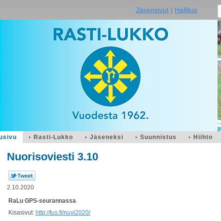
Jäsensivut
|
Hallitus
usivu
Rasti-Lukko
Jäseneksi
Suunnistus
Hiihto
Nuorisoviesti 3.10
2.10.2020
RaLu GPS-seurannassa
Kisasivut:
http://tus.fi/nuvi2020/