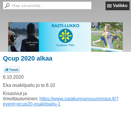
Valikko
Qcup 2020 alkaa
6.10.2020
Eka osakilpailu jo to 8.10
Kisasivut ja
ilmoittautuminen:
https://www.satakunnansuunnistus.fi/?
event=qcup20-osakilpailu-1