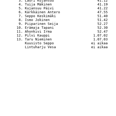
   3. Lauri Kujansuu                     41.12    
   4. Tuija Mäkinen                      41.19    
   5. Kujansuu Päivi                     41.22    
   6. Kärkkäinen Antero                  47.55    
   7. Seppo Keskimäki                    51.40    
   8. Ismo Jokinen                       51.42    
   9. Piiparinen Seija                   52.27    
  10. Erämaja Tapani                     52.30    
  11. Ahonkivi Irma                      52.47    
  12. Pilvi Kauppi                     1.07.02    
  13. Taru Nieminen                    1.07.03    
      Kuusisto Seppo                  ei aikaa    