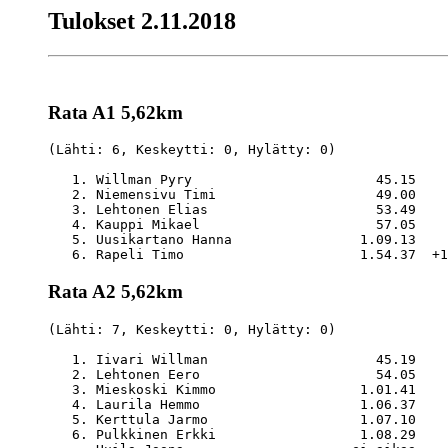
Tulokset 2.11.2018
Rata A1 5,62km
(Lähti: 6, Keskeytti: 0, Hylätty: 0)

   1. Willman Pyry                       45.15    
   2. Niemensivu Timi                    49.00    
   3. Lehtonen Elias                     53.49    
   4. Kauppi Mikael                      57.05    
   5. Uusikartano Hanna                1.09.13    
Rata A2 5,62km
(Lähti: 7, Keskeytti: 0, Hylätty: 0)

   1. Iivari Willman                     45.19    
   2. Lehtonen Eero                      54.05    
   3. Mieskoski Kimmo                  1.01.41    
   4. Laurila Hemmo                    1.06.37    
   5. Kerttula Jarmo                   1.07.10    
   6. Pulkkinen Erkki                  1.08.29    