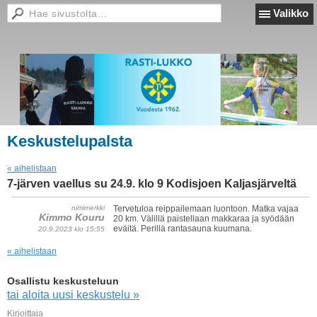
Valikko
Keskustelupalsta
« aihelistaan
7-järven vaellus su 24.9. klo 9 Kodisjoen Kaljasjärveltä
nimimerkki
Tervetuloa reippailemaan luontoon. Matka vajaa
Kimmo Kouru
20 km. Välillä paistellaan makkaraa ja syödään
eväitä. Perillä rantasauna kuumana.
20.9.2023 klo 15:55
« aihelistaan
Osallistu keskusteluun
tai aloita uusi keskustelu »
Kirjoittaja