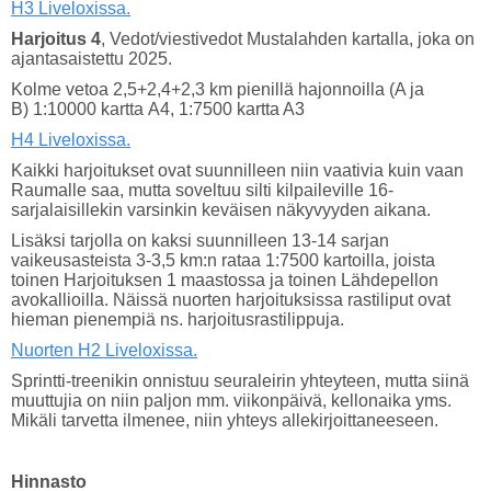
H3 Liveloxissa.
Harjoitus 4
, Vedot/viestivedot Mustalahden kartalla, joka on
ajantasaistettu 2025.
Kolme vetoa 2,5+2,4+2,3 km pienillä hajonnoilla (A ja
B) 1:10000 kartta A4, 1:7500 kartta A3
H4 Liveloxissa.
Kaikki harjoitukset ovat suunnilleen niin vaativia kuin vaan
Raumalle saa, mutta soveltuu silti kilpaileville 16-
sarjalaisillekin varsinkin keväisen näkyvyyden aikana.
Lisäksi tarjolla on kaksi suunnilleen 13-14 sarjan
vaikeusasteista 3-3,5 km:n rataa 1:7500 kartoilla, joista
toinen Harjoituksen 1 maastossa ja toinen Lähdepellon
avokallioilla. Näissä nuorten harjoituksissa rastiliput ovat
hieman pienempiä ns. harjoitusrastilippuja.
Nuorten H2 Liveloxissa.
Sprintti-treenikin onnistuu seuraleirin yhteyteen, mutta siinä
muuttujia on niin paljon mm. viikonpäivä, kellonaika yms.
Mikäli tarvetta ilmenee, niin yhteys allekirjoittaneeseen.
Hinnasto