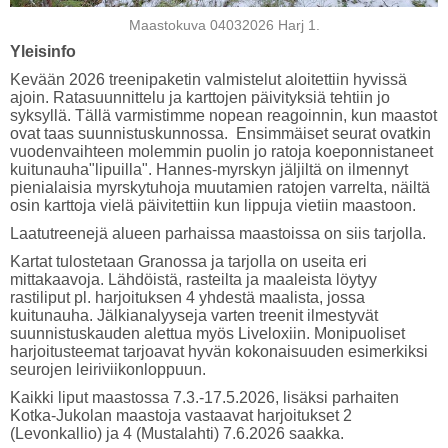
Maastokuva 04032026 Harj 1.
Yleisinfo
Kevään 2026 treenipaketin valmistelut aloitettiin hyvissä
ajoin. Ratasuunnittelu ja karttojen päivityksiä tehtiin jo
syksyllä. Tällä varmistimme nopean reagoinnin, kun maastot
ovat taas suunnistuskunnossa. Ensimmäiset seurat ovatkin
vuodenvaihteen molemmin puolin jo ratoja koeponnistaneet
kuitunauha"lipuilla". Hannes-myrskyn jäljiltä on ilmennyt
pienialaisia myrskytuhoja muutamien ratojen varrelta, näiltä
osin karttoja vielä päivitettiin kun lippuja vietiin maastoon.
Laatutreenejä alueen parhaissa maastoissa on siis tarjolla.
Kartat tulostetaan Granossa ja tarjolla on useita eri
mittakaavoja. Lähdöistä, rasteilta ja maaleista löytyy
rastiliput pl. harjoituksen 4 yhdestä maalista, jossa
kuitunauha. Jälkianalyyseja varten treenit ilmestyvät
suunnistuskauden alettua myös Liveloxiin. Monipuoliset
harjoitusteemat tarjoavat hyvän kokonaisuuden esimerkiksi
seurojen leiriviikonloppuun.
Kaikki liput maastossa 7.3.-17.5.2026, lisäksi parhaiten
Kotka-Jukolan maastoja vastaavat harjoitukset 2
(Levonkallio) ja 4 (Mustalahti) 7.6.2026 saakka.