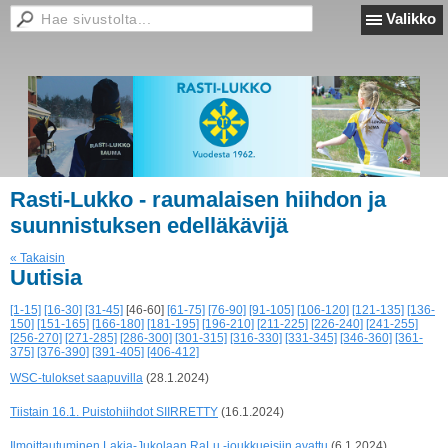
Valikko
Rasti-Lukko - raumalaisen hiihdon ja
suunnistuksen edelläkävijä
« Takaisin
Uutisia
[1-15]
[16-30]
[31-45]
[46-60]
[61-75]
[76-90]
[91-105]
[106-120]
[121-135]
[136-
150]
[151-165]
[166-180]
[181-195]
[196-210]
[211-225]
[226-240]
[241-255]
[256-270]
[271-285]
[286-300]
[301-315]
[316-330]
[331-345]
[346-360]
[361-
375]
[376-390]
[391-405]
[406-412]
WSC-tulokset saapuvilla
(28.1.2024)
Tiistain 16.1. Puistohiihdot SIIRRETTY
(16.1.2024)
Ilmoittautuminen Lakia-Jukolaan RaLu -joukkueisiin avattu
(6.1.2024)