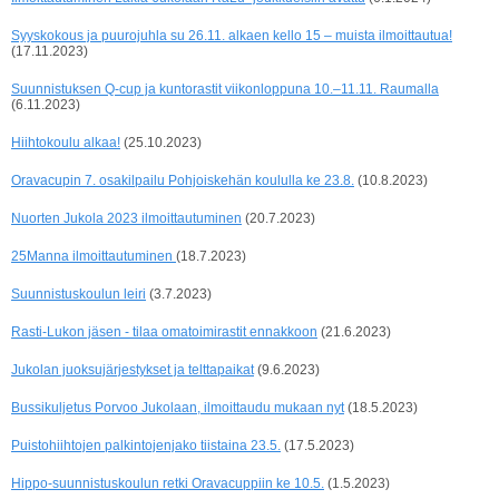
Syyskokous ja puurojuhla su 26.11. alkaen kello 15 – muista ilmoittautua!
(17.11.2023)
Suunnistuksen Q-cup ja kuntorastit viikonloppuna 10.–11.11. Raumalla
(6.11.2023)
Hiihtokoulu alkaa!
(25.10.2023)
Oravacupin 7. osakilpailu Pohjoiskehän koululla ke 23.8.
(10.8.2023)
Nuorten Jukola 2023 ilmoittautuminen
(20.7.2023)
25Manna ilmoittautuminen
(18.7.2023)
Suunnistuskoulun leiri
(3.7.2023)
Rasti-Lukon jäsen - tilaa omatoimirastit ennakkoon
(21.6.2023)
Jukolan juoksujärjestykset ja telttapaikat
(9.6.2023)
Bussikuljetus Porvoo Jukolaan, ilmoittaudu mukaan nyt
(18.5.2023)
Puistohiihtojen palkintojenjako tiistaina 23.5.
(17.5.2023)
Hippo-suunnistuskoulun retki Oravacuppiin ke 10.5.
(1.5.2023)