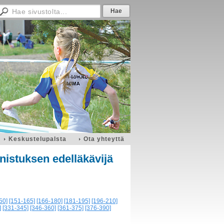
Keskustelupalsta
Ota yhteyttä
nistuksen edelläkävijä
50]
[151-165]
[166-180]
[181-195]
[196-210]
]
[331-345]
[346-360]
[361-375]
[376-390]