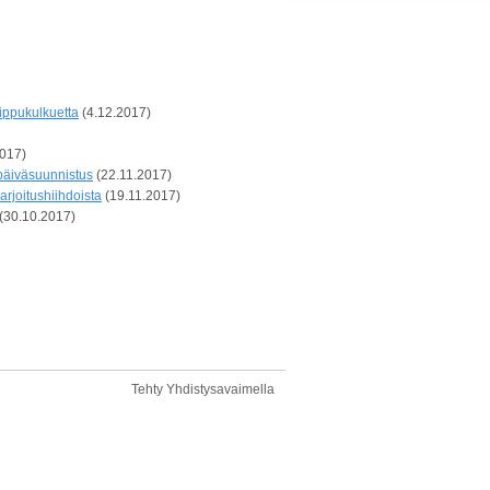
ippukulkuetta
(4.12.2017)
2017)
 päiväsuunnistus
(22.11.2017)
arjoitushiihdoista
(19.11.2017)
(30.10.2017)
Tehty Yhdistysavaimella