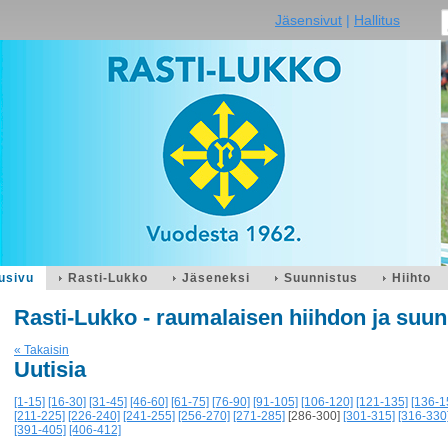
Jäsensivut
|
Hallitus
usivu
Rasti-Lukko
Jäseneksi
Suunnistus
Hiihto
Rasti-Lukko - raumalaisen hiihdon ja suun
« Takaisin
Uutisia
[1-15]
[16-30]
[31-45]
[46-60]
[61-75]
[76-90]
[91-105]
[106-120]
[121-135]
[136-1
[211-225]
[226-240]
[241-255]
[256-270]
[271-285]
[286-300]
[301-315]
[316-330
[391-405]
[406-412]