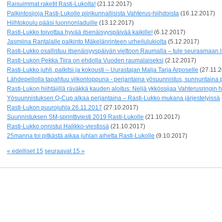
Raisuimmat raketit Rasti-Lukolta!
(21.12.2017)
Palkintosijoja Rasti-Lukolle piirikunnallisista Vahterus-hiihdoista
(16.12.2017)
Hiihtokoulu pääsi luonnonladuille
(13.12.2017)
Rasti-Lukko toivottaa hyvää itsenäisyyspäivää kaikille!
(6.12.2017)
Jasmiina Rantalalle palkinto Mäkelänrinteen urheilulukiolta
(5.12.2017)
Rasti-Lukko osallistuu itsenäisyyspäivän viettoon Raumalla – tule seuraamaan l
Rasti-Lukon Pekka Tiira on ehdolla Vuoden raumalaiseksi
(2.12.2017)
Rasti-Lukko juhli, palkitsi ja kokousti – Uurastajan Malja Tarja Arposelle
(27.11.
Lähdepellolla tapahtuu viikonloppuna - perjantaina yösuunnistus, sunnuntaina
Rasti-Lukon hiihtäjillä räväkkä kauden aloitus: Neljä ykkössijaa Vahterusringin h
Yösuunnistuksen Q-Cup alkaa perjantaina – Rasti-Lukko mukana järjestelyissä
Rasti-Lukon puurojuhla 26.11.2017
(27.10.2017)
Suunnistuksen SM-sprinttiviesti 2019 Rasti-Lukolle
(21.10.2017)
Rasti-Lukko onnistui Halikko-viestissä
(21.10.2017)
25manna toi pitkästä aikaa juhlan aihetta Rasti-Lukolle
(9.10.2017)
« edelliset 15
seuraavat 15 »