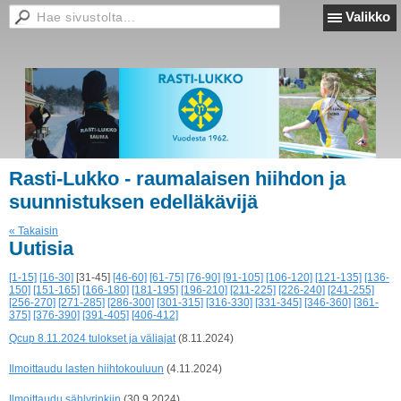
Valikko
Rasti-Lukko - raumalaisen hiihdon ja
suunnistuksen edelläkävijä
« Takaisin
Uutisia
[1-15]
[16-30]
[31-45]
[46-60]
[61-75]
[76-90]
[91-105]
[106-120]
[121-135]
[136-
150]
[151-165]
[166-180]
[181-195]
[196-210]
[211-225]
[226-240]
[241-255]
[256-270]
[271-285]
[286-300]
[301-315]
[316-330]
[331-345]
[346-360]
[361-
375]
[376-390]
[391-405]
[406-412]
Qcup 8.11.2024 tulokset ja väliajat
(8.11.2024)
Ilmoittaudu lasten hiihtokouluun
(4.11.2024)
Ilmoittaudu sählyrinkiin
(30.9.2024)