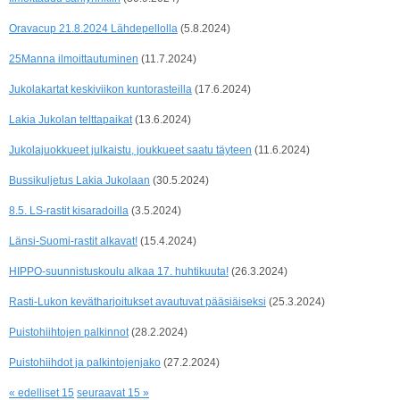
Oravacup 21.8.2024 Lähdepellolla
(5.8.2024)
25Manna ilmoittautuminen
(11.7.2024)
Jukolakartat keskiviikon kuntorasteilla
(17.6.2024)
Lakia Jukolan telttapaikat
(13.6.2024)
Jukolajuokkueet julkaistu, joukkueet saatu täyteen
(11.6.2024)
Bussikuljetus Lakia Jukolaan
(30.5.2024)
8.5. LS-rastit kisaradoilla
(3.5.2024)
Länsi-Suomi-rastit alkavat!
(15.4.2024)
HIPPO-suunnistuskoulu alkaa 17. huhtikuuta!
(26.3.2024)
Rasti-Lukon kevätharjoitukset avautuvat pääsiäiseksi
(25.3.2024)
Puistohiihtojen palkinnot
(28.2.2024)
Puistohiihdot ja palkintojenjako
(27.2.2024)
« edelliset 15
seuraavat 15 »