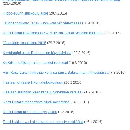
(23.4.2016)
Hippo-suunnistuskoulu alkoi
(20.4.2016)
Taitoharjoitukset Länsi-Suomi -rastien yhteydessä
(10.4.2016)
Rasti-Lukon kevätkokous 5.4.2016 klo 17h30 Kortelan koululla
(29.3.2016)
Jäsenkirje, maaliskuu 2016
(29.3.2016)
Kevätharjoitukset RaLulaisten käytettävissä
(22.3.2016)
Kevätkansallisten ratojen tarkistusjuoksut
(16.3.2016)
Viisi Rasti-Lukon hiihtäjää voitti sarjansa Satakunnan hiihtocupissa
(7.3.2016)
Haetaan ohjaajia liikuntaleikkikouluun
(26.2.2016)
Haetaan suunnistuksen kilpailutyöryhmän vetäjää
(21.2.2016)
Rasti-Lukolle menestystä Nuorisoviestissä
(14.2.2016)
Rasti-Lukon hiihtomenestys jatkuu
(1.2.2016)
Rasti-Lukko avasi hiihtokauden menestyksekkäästi
(16.1.2016)