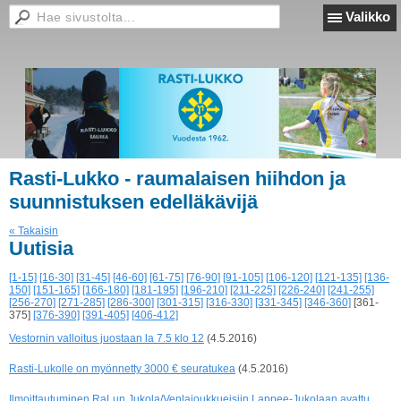
Valikko
Rasti-Lukko - raumalaisen hiihdon ja
suunnistuksen edelläkävijä
« Takaisin
Uutisia
[1-15]
[16-30]
[31-45]
[46-60]
[61-75]
[76-90]
[91-105]
[106-120]
[121-135]
[136-
150]
[151-165]
[166-180]
[181-195]
[196-210]
[211-225]
[226-240]
[241-255]
[256-270]
[271-285]
[286-300]
[301-315]
[316-330]
[331-345]
[346-360]
[361-
375]
[376-390]
[391-405]
[406-412]
Vestornin valloitus juostaan la 7.5 klo 12
(4.5.2016)
Rasti-Lukolle on myönnetty 3000 € seuratukea
(4.5.2016)
Ilmoittautuminen RaLun Jukola/Venlajoukkueisiin Lappee-Jukolaan avattu