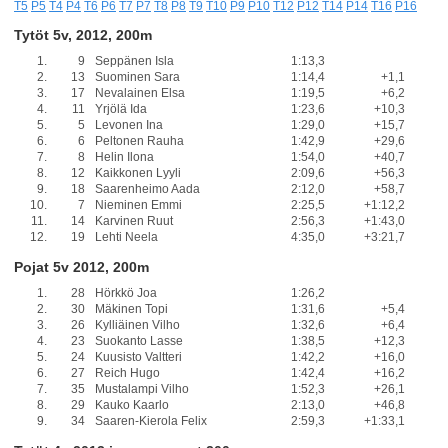
T5
P5
T4
P4
T6
P6
T7
P7
T8
P8
T9
T10
P9
P10
T12
P12
T14
P14
T16
P16
Tytöt 5v, 2012, 200m
1.
9
Seppänen Isla
1:13,3
2.
13
Suominen Sara
1:14,4
+1,1
3.
17
Nevalainen Elsa
1:19,5
+6,2
4.
11
Yrjölä Ida
1:23,6
+10,3
5.
5
Levonen Ina
1:29,0
+15,7
6.
6
Peltonen Rauha
1:42,9
+29,6
7.
8
Helin Ilona
1:54,0
+40,7
8.
12
Kaikkonen Lyyli
2:09,6
+56,3
9.
18
Saarenheimo Aada
2:12,0
+58,7
10.
7
Nieminen Emmi
2:25,5
+1:12,2
11.
14
Karvinen Ruut
2:56,3
+1:43,0
12.
19
Lehti Neela
4:35,0
+3:21,7
Pojat 5v 2012, 200m
1.
28
Hörkkö Joa
1:26,2
2.
30
Mäkinen Topi
1:31,6
+5,4
3.
26
Kylliäinen Vilho
1:32,6
+6,4
4.
23
Suokanto Lasse
1:38,5
+12,3
5.
24
Kuusisto Valtteri
1:42,2
+16,0
6.
27
Reich Hugo
1:42,4
+16,2
7.
35
Mustalampi Vilho
1:52,3
+26,1
8.
29
Kauko Kaarlo
2:13,0
+46,8
9.
34
Saaren-Kierola Felix
2:59,3
+1:33,1