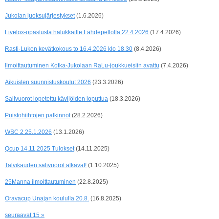
Jukolan juoksujärjestykset
(1.6.2026)
Livelox-opastusta halukkaille Lähdepellolla 22.4.2026
(17.4.2026)
Rasti-Lukon kevätkokous to 16.4.2026 klo 18.30
(8.4.2026)
Ilmoittautuminen Kotka-Jukolaan RaLu-joukkueisiin avattu
(7.4.2026)
Aikuisten suunnistuskoulut 2026
(23.3.2026)
Salivuorot lopetettu kävijöiden loputtua
(18.3.2026)
Puistohiihtojen palkinnot
(28.2.2026)
WSC 2 25.1.2026
(13.1.2026)
Qcup 14.11.2025 Tulokset
(14.11.2025)
Talvikauden salivuorot alkavat!
(1.10.2025)
25Manna ilmoittautuminen
(22.8.2025)
Oravacup Unajan koululla 20.8.
(16.8.2025)
seuraavat 15 »