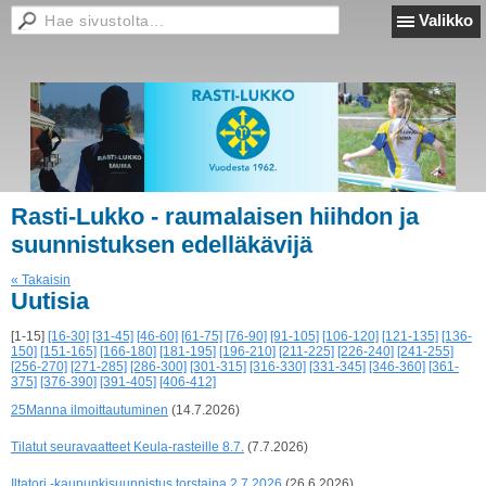
Valikko
Rasti-Lukko - raumalaisen hiihdon ja
suunnistuksen edelläkävijä
« Takaisin
Uutisia
[1-15]
[16-30]
[31-45]
[46-60]
[61-75]
[76-90]
[91-105]
[106-120]
[121-135]
[136-
150]
[151-165]
[166-180]
[181-195]
[196-210]
[211-225]
[226-240]
[241-255]
[256-270]
[271-285]
[286-300]
[301-315]
[316-330]
[331-345]
[346-360]
[361-
375]
[376-390]
[391-405]
[406-412]
25Manna ilmoittautuminen
(14.7.2026)
Tilatut seuravaatteet Keula-rasteille 8.7.
(7.7.2026)
Iltatori -kaupunkisuunnistus torstaina 2.7.2026
(26.6.2026)