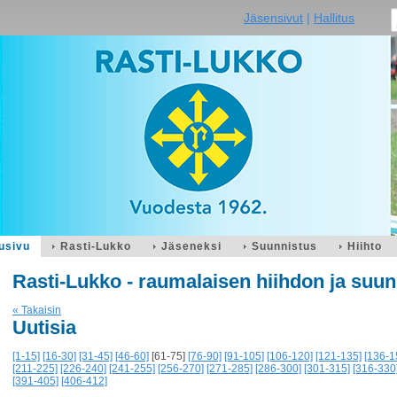
Jäsensivut
|
Hallitus
usivu
Rasti-Lukko
Jäseneksi
Suunnistus
Hiihto
Rasti-Lukko - raumalaisen hiihdon ja suun
« Takaisin
Uutisia
[1-15]
[16-30]
[31-45]
[46-60]
[61-75]
[76-90]
[91-105]
[106-120]
[121-135]
[136-1
[211-225]
[226-240]
[241-255]
[256-270]
[271-285]
[286-300]
[301-315]
[316-330
[391-405]
[406-412]