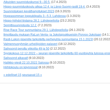
Aikuisten suunnistuskurssi 9.–30.5.
(17.4.2023)
Hippo-suunnistuskoulu alkaa 12.4. ja Länsi-Suomi-rastit 19.4.
(3.4.2023)
Suunnistuksen kevätharjoitukset 2023
(16.3.2023)
Hopeasomman loppukilpailu 3.–5.3. Lahdessa
(1.3.2023)
Hippo-hiihdot tiistaina 28.2. Lähdepellolla
(23.2.2023)
Sprinttisuunnistusta 12.2.
(7.2.2023)
Rise Race Tour sunnuntaina 29.1. Lähdepellolla
(26.1.2023)
Ilmoittaudu mukaan RaLun Venla- ja Jukolajoukkueisiin Porvoo-Jukolaan
(14.1
Rasti-Lukon jäsenille tarkoitettu perhejuhla sunnuntaina 15.1.2023!
(20.12.2022
Valmennusryhmän urheilijoiden palaveri
(18.12.2022)
Salivuorot peruttu viikoilla 49 ja 50
(2.12.2022)
Syyskokous 12.12.2022 – seuran jäsenille tarkoitettu 60-vuotisjuhla tulossa ens
Salivuorot alkavat!
(9.10.2022)
Halikko-viesti 22.10.2022 Salossa
(9.10.2022)
Hiihtokoulu on käynnissä!
(8.10.2022)
« edelliset 15
seuraavat 15 »