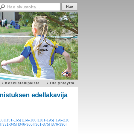
Keskustelupalsta
Ota yhteyttä
nistuksen edelläkävijä
50]
[151-165]
[166-180]
[181-195]
[196-210]
]
[331-345]
[346-360]
[361-375]
[376-390]