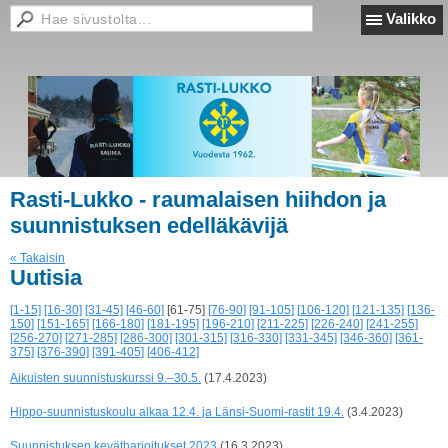
Valikko
Rasti-Lukko - raumalaisen hiihdon ja
suunnistuksen edelläkävijä
« Takaisin
Uutisia
[1-15]
[16-30]
[31-45]
[46-60]
[61-75]
[76-90]
[91-105]
[106-120]
[121-135]
[136-
150]
[151-165]
[166-180]
[181-195]
[196-210]
[211-225]
[226-240]
[241-255]
[256-270]
[271-285]
[286-300]
[301-315]
[316-330]
[331-345]
[346-360]
[361-
375]
[376-390]
[391-405]
[406-412]
Aikuisten suunnistuskurssi 9.–30.5.
(17.4.2023)
Hippo-suunnistuskoulu alkaa 12.4. ja Länsi-Suomi-rastit 19.4.
(3.4.2023)
Suunnistuksen kevätharjoitukset 2023
(16.3.2023)