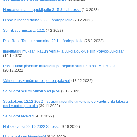
Hopeasomman loppukilpailu 3.–5.3. Lahdessa
(1.3.2023)
Hippo-hiihdot tiistaina 28.2. Lähdepellolla
(23.2.2023)
Sprinttisuunnistusta 12.2.
(7.2.2023)
Rise Race Tour sunnuntaina 29.1. Lähdepellolla
(26.1.2023)
Ilmoittaudu mukaan RaLun Venla- ja Jukolajoukkueisiin Porvoo-Jukolaan
(14.1.2023)
Rasti-Lukon jäsenille tarkoitettu perhejuhla sunnuntaina 15.1.2023!
(20.12.2022)
Valmennusryhmän urheilijoiden palaveri
(18.12.2022)
Salivuorot peruttu viikoilla 49 ja 50
(2.12.2022)
Syyskokous 12.12.2022 – seuran jäsenille tarkoitettu 60-vuotisjuhla tulossa
ensi vuoden puolella
(30.11.2022)
Salivuorot alkavat!
(9.10.2022)
Halikko-viesti 22.10.2022 Salossa
(9.10.2022)