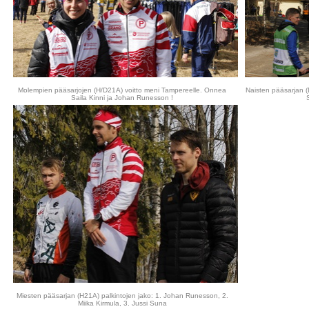
Molempien pääsarjojen (H/D21A) voitto meni Tampereelle. Onnea
Naisten pääsarjan (D
Saila Kinni ja Johan Runesson !
Miesten pääsarjan (H21A) palkintojen jako: 1. Johan Runesson, 2.
Miika Kirmula, 3. Jussi Suna