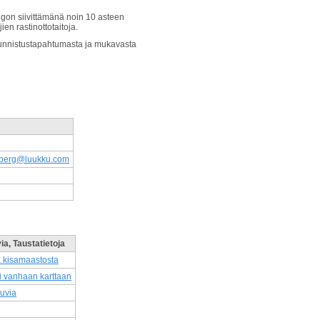
ngon siivittämänä noin 10 asteen
ien rastinottotaitoja.
ta suunnistustapahtumasta ja mukavasta
mberg@luukku.com
ia, Taustatietoja
 kisamaastosta
i vanhaan karttaan
uvia