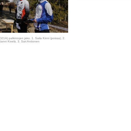
21A) palkintojen jako. 1. Saila Kinni (poissa), 2.
Sanni Kivelä, 3. Sari Anttonen