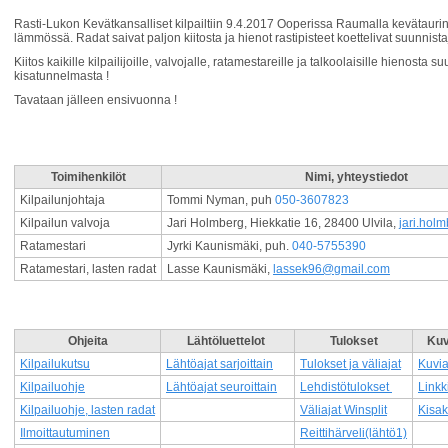
Rasti-Lukon Kevätkansalliset kilpailtiin 9.4.2017 Ooperissa Raumalla kevätauri
lämmössä. Radat saivat paljon kiitosta ja hienot rastipisteet koettelivat suunnistaj
Kiitos kaikille kilpailijoille, valvojalle, ratamestareille ja talkoolaisille hienos
kisatunnelmasta !
Tavataan jälleen ensivuonna !
Toimihenkilöt
Nimi, yhteystiedot
Kilpailunjohtaja
Tommi Nyman, puh
050-3607823
Kilpailun valvoja
Jari Holmberg, Hiekkatie 16, 28400 Ulvila,
jari.hol
Ratamestari
Jyrki Kaunismäki, puh.
040-5755390
Ratamestari, lasten radat
Lasse Kaunismäki,
lassek96@gmail.com
Ohjeita
Lähtöluettelot
Tulokset
Kuv
Kilpailukutsu
Lähtöajat sarjoittain
Tulokset ja väliajat
Kuvia
Kilpailuohje
Lähtöajat seuroittain
Lehdistötulokset
Linkk
Kilpailuohje, lasten radat
Väliajat Winsplit
Kisak
Ilmoittautuminen
Reittihärveli(lähtö1)