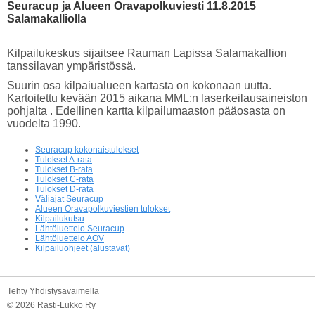
Seuracup ja Alueen Oravapolkuviesti 11.8.2015
Salamakalliolla
Kilpailukeskus sijaitsee Rauman Lapissa Salamakallion
tanssilavan ympäristössä.
Suurin osa kilpaiualueen kartasta on kokonaan uutta.
Kartoitettu kevään 2015 aikana MML:n laserkeilausaineiston
pohjalta . Edellinen kartta kilpailumaaston pääosasta on
vuodelta 1990.
Seuracup kokonaistulokset
Tulokset A-rata
Tulokset B-rata
Tulokset C-rata
Tulokset D-rata
Väliajat Seuracup
Alueen Oravapolkuviestien tulokset
Kilpailukutsu
Lähtöluettelo Seuracup
Lähtöluettelo AOV
Kilpailuohjeet (alustavat)
Tehty Yhdistysavaimella
©
2026 Rasti-Lukko Ry