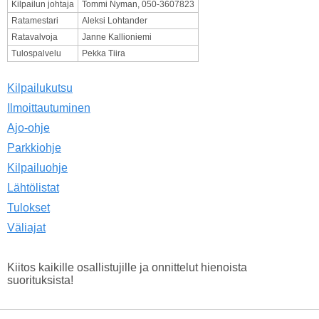
Kilpailun johtaja
Tommi Nyman, 050-3607823
Ratamestari
Aleksi Lohtander
Ratavalvoja
Janne Kallioniemi
Tulospalvelu
Pekka Tiira
Kilpailukutsu
Ilmoittautuminen
Ajo-ohje
Parkkiohje
Kilpailuohje
Lähtölistat
Tulokset
Väliajat
Kiitos kaikille osallistujille ja onnittelut hienoista
suorituksista!