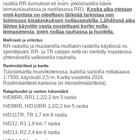
rastilla RR-tunnukset eli esim. ykkösrastilla lukee
leimauslaudassa ja rastilipussa RR1.
Koska aika otetaan
emit-kortista on oleellisen tärkeää tarkistaa sen
toimivuus kisakeskuksen nollauspukilla. Lähdössä aika
lähtee käyntiin vasta nostettuasi kortin nolla-
leimasimesta, joten nollaa rauhassa ja huolella.
Mallirasti ja viitoitus
RR-radoilla ja muutamilla muillakin rasteilla käytössä ns.
sprinttipukit. RR- ja TR-ratojen reitti on merkitty maastossa
yhtenäisellä valkoisella nauhalla.
Rastimääritteet ja kartta
Tulostekartta muovikotelossa, kaikilla sarjoilla mittakaava
1:7500, käyräväli 2,5 m. Kartta vuodelta 2024.
Rastimääritteet kartassa (ei irtorastimääritteitä).
Ratapituudet ja rastien lukumäärä
H/D8RR, RR1 1,2/2,2 km 5 rastia
H/D9RR, H/D10RR 1,2/2,2 km 5 rastia
H/D11TR, TR 1,7 km 6 rastia
H/D12, R1 1,9 km 7 rastia
H/D13, R2 2,4 km 6 rastia