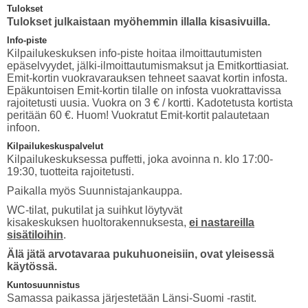
Tulokset
Tulokset julkaistaan myöhemmin illalla kisasivuilla.
Info-piste
Kilpailukeskuksen info-piste hoitaa ilmoittautumisten
epäselvyydet, jälki-ilmoittautumismaksut ja Emitkorttiasiat.
Emit-kortin vuokravarauksen tehneet saavat kortin infosta.
Epäkuntoisen Emit-kortin tilalle on infosta vuokrattavissa
rajoitetusti uusia. Vuokra on 3 € / kortti. Kadotetusta kortista
peritään 60 €. Huom! Vuokratut Emit-kortit palautetaan
infoon.
Kilpailukeskuspalvelut
Kilpailukeskuksessa puffetti, joka avoinna n. klo 17:00-
19:30, tuotteita rajoitetusti.
Paikalla myös Suunnistajankauppa.
WC-tilat, pukutilat ja suihkut löytyvät
kisakeskuksen huoltorakennuksesta,
ei nastareilla
sisätiloihin
.
Älä jätä arvotavaraa pukuhuoneisiin, ovat yleisessä
käytössä.
Kuntosuunnistus
Samassa paikassa järjestetään Länsi-Suomi -rastit.