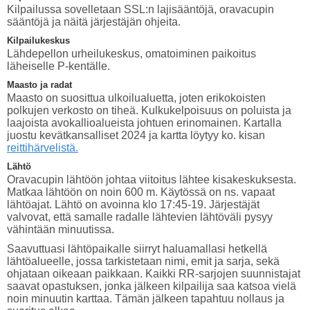
Kilpailussa sovelletaan SSL:n lajisääntöjä, oravacupin
sääntöjä ja näitä järjestäjän ohjeita.
Kilpailukeskus
Lähdepellon urheilukeskus, omatoiminen paikoitus
läheiselle P-kentälle.
Maasto ja radat
Maasto on suosittua ulkoilualuetta, joten erikokoisten
polkujen verkosto on tiheä. Kulkukelpoisuus on poluista ja
laajoista avokallioalueista johtuen erinomainen. Kartalla
juostu kevätkansalliset 2024 ja kartta löytyy ko. kisan
reittihärvelistä.
Lähtö
Oravacupin lähtöön johtaa viitoitus lähtee kisakeskuksesta.
Matkaa lähtöön on noin 600 m. Käytössä on ns. vapaat
lähtöajat. Lähtö on avoinna klo 17:45-19. Järjestäjät
valvovat, että samalle radalle lähtevien lähtöväli pysyy
vähintään minuutissa.
Saavuttuasi lähtöpaikalle siirryt haluamallasi hetkellä
lähtöalueelle, jossa tarkistetaan nimi, emit ja sarja, sekä
ohjataan oikeaan paikkaan. Kaikki RR-sarjojen suunnistajat
saavat opastuksen, jonka jälkeen kilpailija saa katsoa vielä
noin minuutin karttaa. Tämän jälkeen tapahtuu nollaus ja