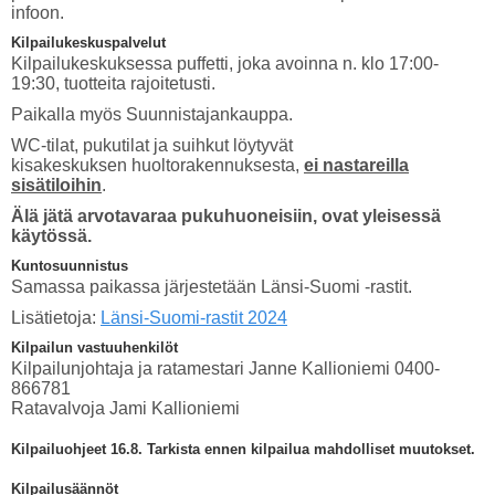
infoon.
Kilpailukeskuspalvelut
Kilpailukeskuksessa puffetti, joka avoinna n. klo 17:00-
19:30, tuotteita rajoitetusti.
Paikalla myös Suunnistajankauppa.
WC-tilat, pukutilat ja suihkut löytyvät
kisakeskuksen huoltorakennuksesta,
ei nastareilla
sisätiloihin
.
Älä jätä arvotavaraa pukuhuoneisiin, ovat yleisessä
käytössä.
Kuntosuunnistus
Samassa paikassa järjestetään Länsi-Suomi -rastit.
Lisätietoja:
Länsi-Suomi-rastit 2024
Kilpailun vastuuhenkilöt
Kilpailunjohtaja ja ratamestari Janne Kallioniemi 0400-
866781
Ratavalvoja Jami Kallioniemi
Kilpailuohjeet 16.8. Tarkista ennen kilpailua mahdolliset muutokset.
Kilpailusäännöt