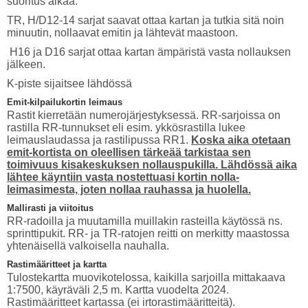
suoritus alkaa.
TR, H/D12-14 sarjat saavat ottaa kartan ja tutkia sitä noin
minuutin, nollaavat emitin ja lähtevät maastoon.
H16 ja D16 sarjat ottaa kartan ämpäristä vasta nollauksen
jälkeen.
K-piste sijaitsee lähdössä
Emit-kilpailukortin leimaus
Rastit kierretään numerojärjestyksessä. RR-sarjoissa on
rastilla RR-tunnukset eli esim. ykkösrastilla lukee
leimauslaudassa ja rastilipussa RR1.
Koska aika otetaan
emit-kortista on oleellisen tärkeää tarkistaa sen
toimivuus kisakeskuksen nollauspukilla. Lähdössä aika
lähtee käyntiin vasta nostettuasi kortin nolla-
leimasimesta, joten nollaa rauhassa ja huolella.
Mallirasti ja viitoitus
RR-radoilla ja muutamilla muillakin rasteilla käytössä ns.
sprinttipukit. RR- ja TR-ratojen reitti on merkitty maastossa
yhtenäisellä valkoisella nauhalla.
Rastimääritteet ja kartta
Tulostekartta muovikotelossa, kaikilla sarjoilla mittakaava
1:7500, käyräväli 2,5 m. Kartta vuodelta 2024.
Rastimääritteet kartassa (ei irtorastimääritteitä).