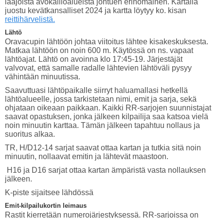
laajoista avokallioalueista johtuen erinomainen. Kartalla
juostu kevätkansalliset 2024 ja kartta löytyy ko. kisan
reittihärvelistä.
Lähtö
Oravacupin lähtöön johtaa viitoitus lähtee kisakeskuksesta.
Matkaa lähtöön on noin 600 m. Käytössä on ns. vapaat
lähtöajat. Lähtö on avoinna klo 17:45-19. Järjestäjät
valvovat, että samalle radalle lähtevien lähtöväli pysyy
vähintään minuutissa.
Saavuttuasi lähtöpaikalle siirryt haluamallasi hetkellä
lähtöalueelle, jossa tarkistetaan nimi, emit ja sarja, sekä
ohjataan oikeaan paikkaan. Kaikki RR-sarjojen suunnistajat
saavat opastuksen, jonka jälkeen kilpailija saa katsoa vielä
noin minuutin karttaa. Tämän jälkeen tapahtuu nollaus ja
suoritus alkaa.
TR, H/D12-14 sarjat saavat ottaa kartan ja tutkia sitä noin
minuutin, nollaavat emitin ja lähtevät maastoon.
H16 ja D16 sarjat ottaa kartan ämpäristä vasta nollauksen
jälkeen.
K-piste sijaitsee lähdössä
Emit-kilpailukortin leimaus
Rastit kierretään numerojärjestyksessä. RR-sarjoissa on