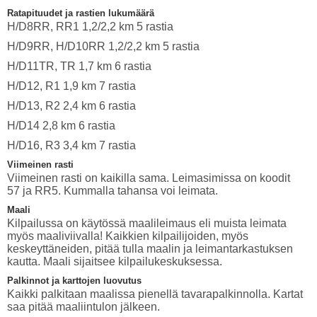
Ratapituudet ja rastien lukumäärä
H/D8RR, RR1 1,2/2,2 km 5 rastia
H/D9RR, H/D10RR 1,2/2,2 km 5 rastia
H/D11TR, TR 1,7 km 6 rastia
H/D12, R1 1,9 km 7 rastia
H/D13, R2 2,4 km 6 rastia
H/D14 2,8 km 6 rastia
H/D16, R3 3,4 km 7 rastia
Viimeinen rasti
Viimeinen rasti on kaikilla sama. Leimasimissa on koodit
57 ja RR5. Kummalla tahansa voi leimata.
Maali
Kilpailussa on käytössä maalileimaus eli muista leimata
myös maaliviivalla! Kaikkien kilpailijoiden, myös
keskeyttäneiden, pitää tulla maalin ja leimantarkastuksen
kautta. Maali sijaitsee kilpailukeskuksessa.
Palkinnot ja karttojen luovutus
Kaikki palkitaan maalissa pienellä tavarapalkinnolla. Kartat
saa pitää maaliintulon jälkeen.