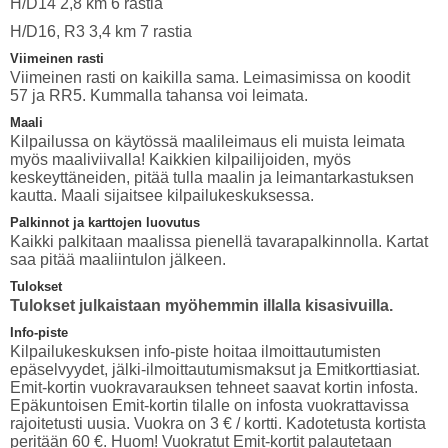
H/D14 2,8 km 6 rastia
H/D16, R3 3,4 km 7 rastia
Viimeinen rasti
Viimeinen rasti on kaikilla sama. Leimasimissa on koodit
57 ja RR5. Kummalla tahansa voi leimata.
Maali
Kilpailussa on käytössä maalileimaus eli muista leimata
myös maaliviivalla! Kaikkien kilpailijoiden, myös
keskeyttäneiden, pitää tulla maalin ja leimantarkastuksen
kautta. Maali sijaitsee kilpailukeskuksessa.
Palkinnot ja karttojen luovutus
Kaikki palkitaan maalissa pienellä tavarapalkinnolla. Kartat
saa pitää maaliintulon jälkeen.
Tulokset
Tulokset julkaistaan myöhemmin illalla kisasivuilla.
Info-piste
Kilpailukeskuksen info-piste hoitaa ilmoittautumisten
epäselvyydet, jälki-ilmoittautumismaksut ja Emitkorttiasiat.
Emit-kortin vuokravarauksen tehneet saavat kortin infosta.
Epäkuntoisen Emit-kortin tilalle on infosta vuokrattavissa
rajoitetusti uusia. Vuokra on 3 € / kortti. Kadotetusta kortista
peritään 60 €. Huom! Vuokratut Emit-kortit palautetaan