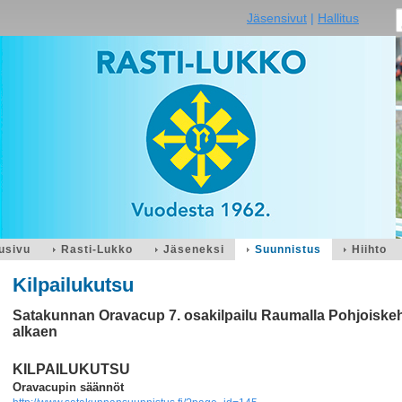
Jäsensivut
|
Hallitus
usivu
Rasti-Lukko
Jäseneksi
Suunnistus
Hiihto
Kilpailukutsu
Satakunnan Oravacup 7. osakilpailu Raumalla Pohjoiskehä
alkaen
KILPAILUKUTSU
Oravacupin säännöt