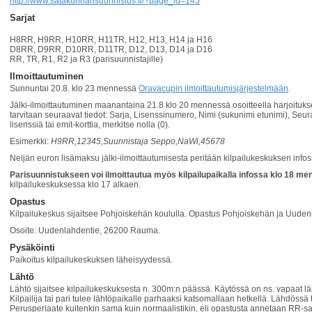
http://www.satakunnansuunnistus.fi/?page_id=145
Sarjat
H8RR, H9RR, H10RR, H11TR, H12, H13, H14 ja H16
D8RR, D9RR, D10RR, D11TR, D12, D13, D14 ja D16
RR, TR, R1, R2 ja R3 (parisuunnistajille)
Ilmoittautuminen
Sunnuntai 20.8. klo 23 mennessä
Oravacupin ilmoittautumisjärjestelmään
.
Jälki-ilmoittautuminen maanantaina 21.8 klo 20 mennessä osoitteella harjoituk
tarvitaan seuraavat tiedot: Sarja, Lisenssinumero, Nimi (sukunimi etunimi), Seur
lisenssiä tai emit-korttia, merkitse nolla (0).
Esimerkki:
H9RR,12345,Suunnistaja Seppo,NaWi,45678
Neljän euron lisämaksu jälki-ilmoittautumisesta peritään kilpailukeskuksen infos
Parisuunnistukseen voi ilmoittautua myös kilpailupaikalla infossa klo 18 m
kilpailukeskuksessa klo 17 alkaen.
Opastus
Kilpailukeskus sijaitsee Pohjoiskehän koululla. Opastus Pohjoiskehän ja Uudenl
Osoite: Uudenlahdentie, 26200 Rauma.
Pysäköinti
Paikoitus kilpailukeskuksen läheisyydessä.
Lähtö
Lähtö sijaitsee kilpailukeskuksesta n. 300m:n päässä. Käytössä on ns. vapaat lä
Kilpailija tai pari tulee lähtöpaikalle parhaaksi katsomallaan hetkellä. Lähdössä
Perusperiaate kuitenkin sama kuin normaalistikin, eli opastusta annetaan RR-sarj