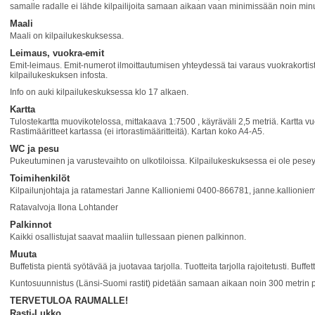
samalle radalle ei lähde kilpailijoita samaan aikaan vaan minimissään noin minu
Maali
Maali on kilpailukeskuksessa.
Leimaus, vuokra-emit
Emit-leimaus. Emit-numerot ilmoittautumisen yhteydessä tai varaus vuokrakortist
kilpailukeskuksen infosta.
Info on auki kilpailukeskuksessa klo 17 alkaen.
Kartta
Tulostekartta muovikotelossa, mittakaava 1:7500 , käyräväli 2,5 metriä. Kartta vu
Rastimääritteet kartassa (ei irtorastimääritteitä). Kartan koko A4-A5.
WC ja pesu
Pukeutuminen ja varustevaihto on ulkotiloissa. Kilpailukeskuksessa ei ole peseyt
Toimihenkilöt
Kilpailunjohtaja ja ratamestari Janne Kallioniemi 0400-866781, janne.kallionie
Ratavalvoja Ilona Lohtander
Palkinnot
Kaikki osallistujat saavat maaliin tullessaan pienen palkinnon.
Muuta
Buffetista pientä syötävää ja juotavaa tarjolla. Tuotteita tarjolla rajoitetusti. Buff
Kuntosuunnistus (Länsi-Suomi rastit) pidetään samaan aikaan noin 300 metrin pä
TERVETULOA RAUMALLE!
Rasti-Lukko