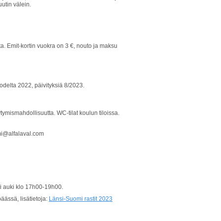
utin välein.
a. Emit-kortin vuokra on 3 €, nouto ja maksu
odelta 2022, päivityksiä 8/2023.
ymismahdollisuutta. WC-tilat koulun tiloissa.
mi@alfalaval.com
etti auki klo 17h00-19h00.
ässä, lisätietoja:
Länsi-Suomi rastit 2023