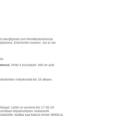
set.ralu@gmail.com Ilmoittautumisessa
alyhenne, Emit-kortin numero. Jos ei ole
sa.
ennessä
. Hinta 4 euroa/pari. Info on auki
ahdentien risteyksestä klo 16 alkaen.
htöajat. Lähtö on avoinna klo 17:30-19.
 toimitaan kilpailuohjeen mukaisesti.
alaisille, karttaa saa katsoa ennen lähtöä ja