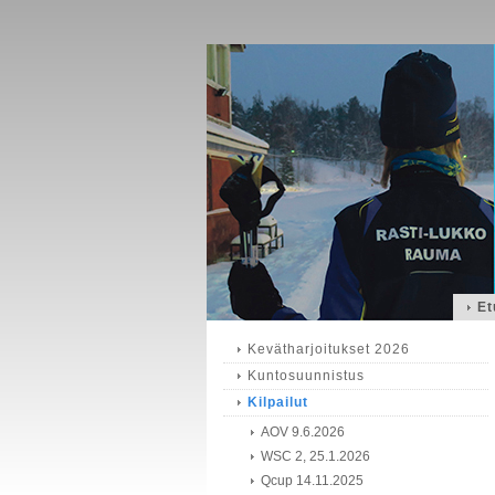
Et
Kevätharjoitukset 2026
Kuntosuunnistus
Kilpailut
AOV 9.6.2026
WSC 2, 25.1.2026
Qcup 14.11.2025